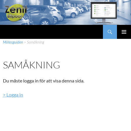
Hoppa
till
innehåll
Sök
Zenit Bilpool
Zenit Bilpool
>
Support
>
Boka fordon/resa/möte
>
PRIMÄR
Mötesguiden
>
Samåkning
MENY
SAMÅKNING
Du måste logga in för att visa denna sida.
> Logga in