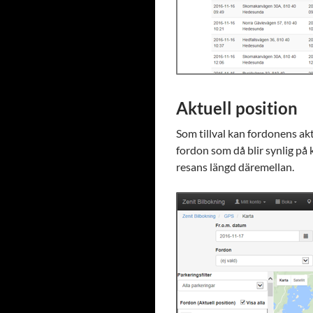
Aktuell position
Som tillval kan fordonens aktu
fordon som då blir synlig på 
resans längd däremellan.