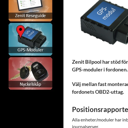
Zenit Bilpool har stöd f
GPS-moduler i fordonen.
Välj mellan fast montera
fordonets OBD2-uttag.
Positionsrapporte
Alla enheter/moduler har i
journalserver.