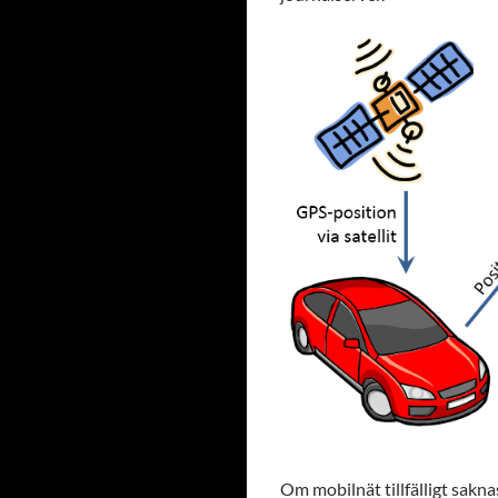
Om mobilnät tillfälligt sakna