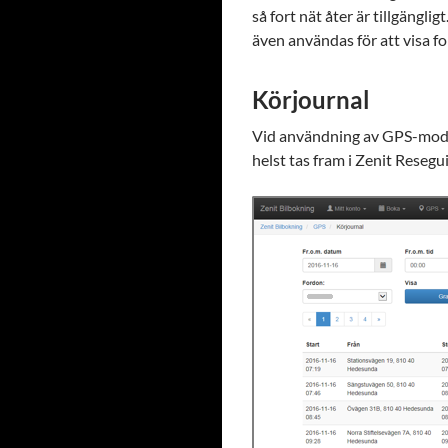
så fort nät åter är tillgängl
även användas för att visa f
Körjournal
Vid användning av GPS-modu
helst tas fram i Zenit Resegu