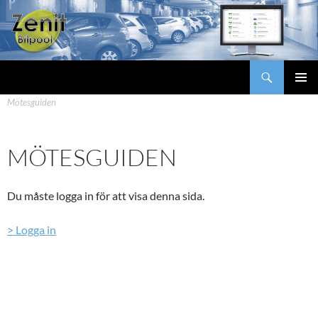
Hoppa
till
innehåll
Sök
Zenit Bilpool
Zenit Bilpool
>
Support
>
Boka fordon/resa/möte
>
PRIMÄR
Mötesguiden
MENY
MÖTESGUIDEN
Du måste logga in för att visa denna sida.
> Logga in