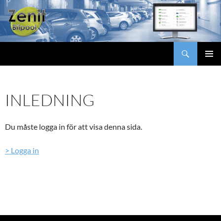
Hoppa
till
innehåll
Sök
Zenit Bilpool
Zenit Bilpool
>
Support
>
Inledning
PRIMÄR
MENY
INLEDNING
Du måste logga in för att visa denna sida.
> Logga in