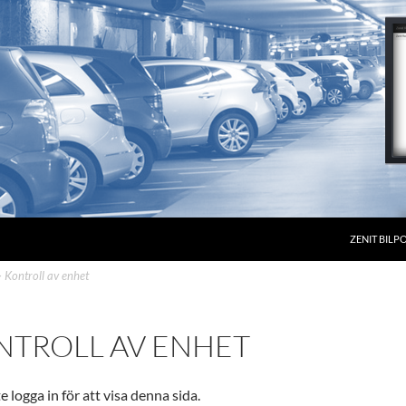
ZENIT BILP
>
Kontroll av enhet
NTROLL AV ENHET
 logga in för att visa denna sida.