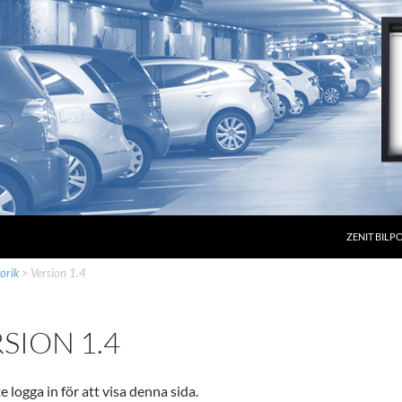
ZENIT BILP
orik
>
Version 1.4
SION 1.4
 logga in för att visa denna sida.