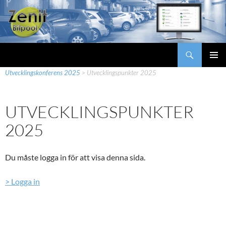
Hoppa
till
innehåll
Sök
Zenit Bilpool
Zenit Bilpool
>
Mina sidor
>
Utvecklingskonferenser
>
PRIMÄR
Utvecklingskonferens 2025
>
Utvecklingspunkter 2025
MENY
UTVECKLINGSPUNKTER
2025
Du måste logga in för att visa denna sida.
> Logga in