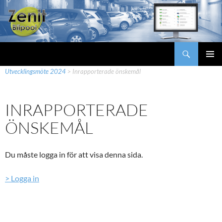
Hoppa
till
innehåll
Sök
Zenit Bilpool
Zenit Bilpool
>
Mina sidor
>
Utvecklingskonferenser
>
PRIMÄR
Utvecklingsmöte 2024
>
Inrapporterade önskemål
MENY
INRAPPORTERADE
ÖNSKEMÅL
Du måste logga in för att visa denna sida.
> Logga in