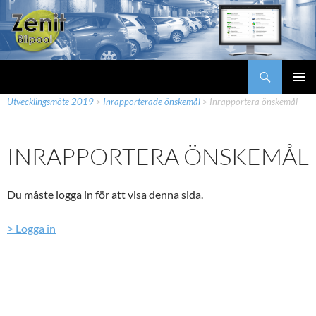
Hoppa
till
innehåll
Sök
Zenit Bilpool
Zenit Bilpool
>
Mina sidor
>
Utvecklingskonferenser
>
PRIMÄR
Utvecklingsmöte 2019
>
Inrapporterade önskemål
>
Inrapportera önskemål
MENY
INRAPPORTERA ÖNSKEMÅL
Du måste logga in för att visa denna sida.
> Logga in