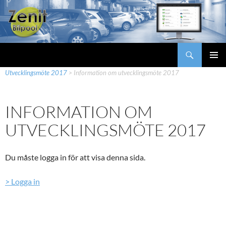
Hoppa
till
innehåll
Sök
Zenit Bilpool
Zenit Bilpool
>
Mina sidor
>
Utvecklingskonferenser
>
PRIMÄR
Utvecklingsmöte 2017
>
Information om utvecklingsmöte 2017
MENY
INFORMATION OM
UTVECKLINGSMÖTE 2017
Du måste logga in för att visa denna sida.
> Logga in