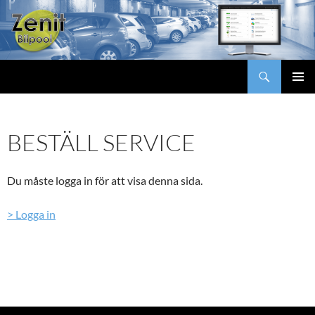
Hoppa
till
innehåll
Sök
Zenit Bilpool
Zenit Bilpool
>
Meddelanden
>
Beställ service
PRIMÄR
MENY
BESTÄLL SERVICE
Du måste logga in för att visa denna sida.
> Logga in