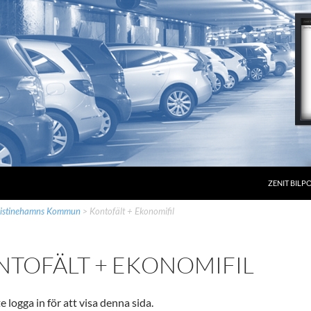
ZENIT BILP
istinehamns Kommun
>
Kontofält + Ekonomifil
NTOFÄLT + EKONOMIFIL
 logga in för att visa denna sida.