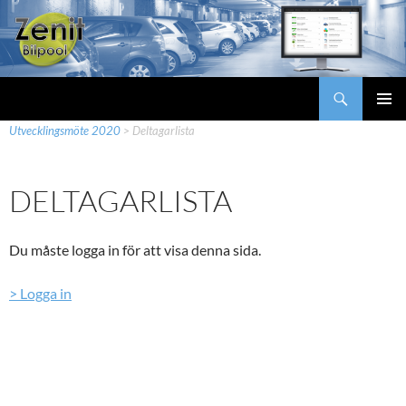
Hoppa
till
innehåll
Sök
Zenit Bilpool
Zenit Bilpool
>
Mina sidor
>
Utvecklingskonferenser
>
PRIMÄR
Utvecklingsmöte 2020
>
Deltagarlista
MENY
DELTAGARLISTA
Du måste logga in för att visa denna sida.
> Logga in